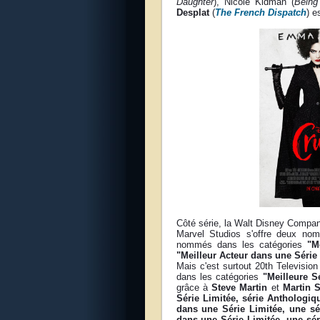
Daughter
), Nicole Kidman (
Being
Desplat
(
The French Dispatch
) e
Côté série, la Walt Disney Compa
Marvel Studios s'offre deux no
nommés dans les catégories
"M
"Meilleur Acteur dans une Série
Mais c'est surtout 20th Television
dans les catégories
"Meilleure 
grâce à
Steve Martin
et
Martin S
Série Limitée, série Anthologi
dans une Série Limitée, une sé
dans une Série Limitée, une sé