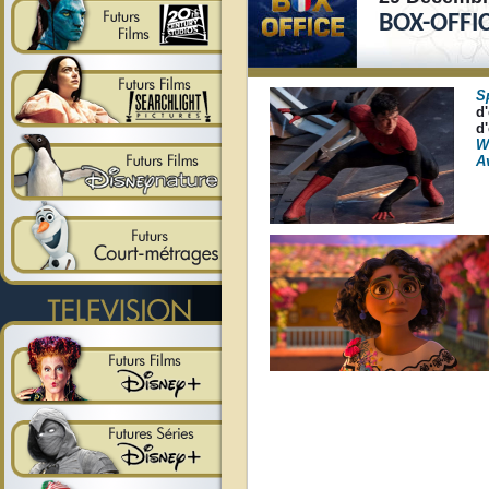
BOX-OFFI
S
d
d'
W
A