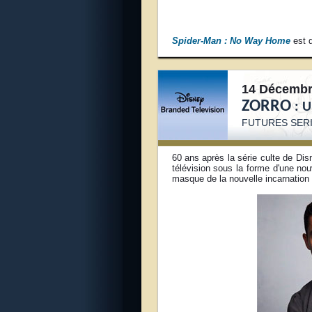
Spider-Man : No Way Home
est d
14 Décembr
ZORRO
: U
FUTURES SERI
60 ans après la série culte de Disn
télévision sous la forme d'une no
masque de la nouvelle incarnation