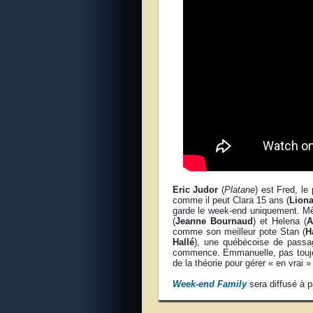
Eric Judor
(
Platane
) est Fred, le
comme il peut Clara 15 ans (
Lion
garde le week-end uniquement. Même
(
Jeanne Bournaud
) et Helena (
A
comme son meilleur pote Stan (
H
Hallé
), une québécoise de passag
commence. Emmanuelle, pas toujou
de la théorie pour gérer « en vrai
Week-end Family
sera diffusé à p