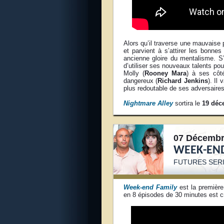
Alors qu’il traverse une mauvaise 
et parvient à s’attirer les bonne
ancienne gloire du mentalisme. S’
d’utiliser ses nouveaux talents po
Molly (
Rooney Mara
) à ses côt
dangereux (
Richard Jenkins
). Il
plus redoutable de ses adversair
Nightmare Alley
sortira le
19 déc
07 Décembr
WEEK-END
FUTURES SERI
Week-end Family
est la première
en 8 épisodes de 30 minutes est 