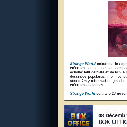
Strange World
entraînera les sp
créatures fantastiques en compag
échouer leur dernière et de loin le
dessinées populaires imprimés su
siècle. On y retrouvait de grande
créatures anciennes.
Strange World
sortira le
23 nove
08 Décembr
BOX-OFFI