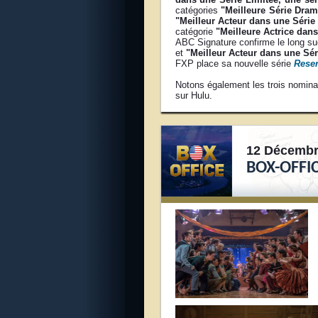
catégories
"Meilleure Série Dram
"Meilleur Acteur dans une Série
catégorie
"Meilleure Actrice dans
ABC Signature confirme le long s
et
"Meilleur Acteur dans une Sé
FXP place sa nouvelle série
Reser
Notons également les trois nomina
sur Hulu.
12 Décembr
BOX-OFFIC