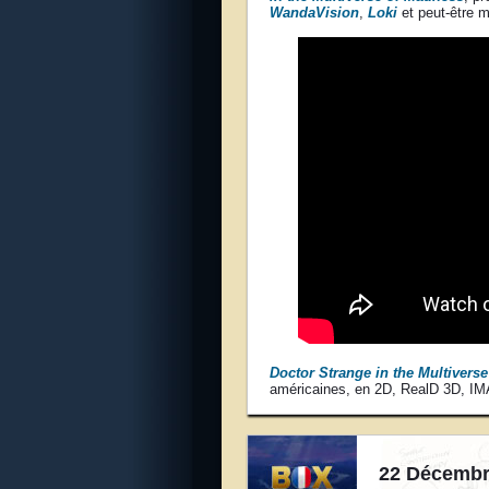
WandaVision
,
Loki
et peut-être
Doctor Strange in the Multivers
américaines, en 2D, RealD 3D, I
22 Décembr