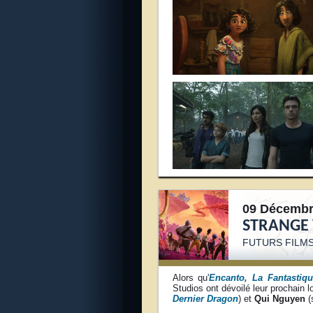
09 Décembr
STRANGE
FUTURS FILMS
Alors qu'
Encanto, La Fantastiqu
Studios ont dévoilé leur prochain 
Dernier Dragon
) et
Qui Nguyen
(