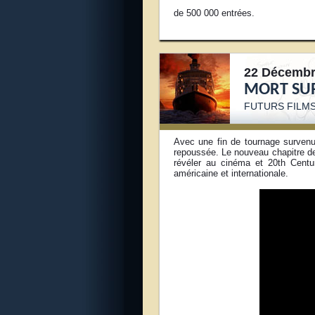
de 500 000 entrées.
22 Décembr
MORT SUR
FUTURS FILMS
Avec une fin de tournage surven
repoussée. Le nouveau chapitre d
révéler au cinéma et 20th Centu
américaine et internationale.