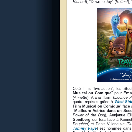
Richard
), "Down to Joy" (
Belfast
),
Côté films "live-action", les St
Musical ou Comique
" pour
Emm
(Annette
), Alana Haim (
Licorice P
quatre reprises grâce à
West Sid
Film Musical ou Comique
" face
"
Meilleure Actrice dans un Sec
Power of the Dog
), Aunjanue Ell
Spielberg
qui fera face à Kenne
Daughter
) et Denis Villeneuve (
Du
Tammy Faye
) est nommée dans l