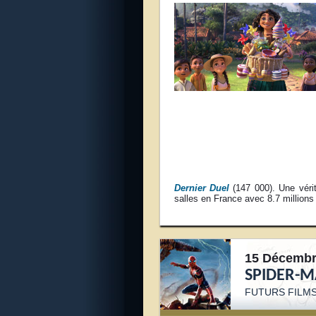
Dernier Duel
(147 000). Une vérit
salles en France avec 8.7 millions
15 Décembr
SPIDER-M
FUTURS FILM