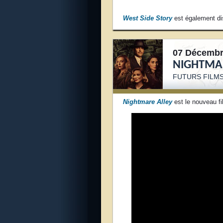
West Side Story
est également di
07 Décembr
NIGHTMAR
FUTURS FILM
Nightmare Alley
est le nouveau f