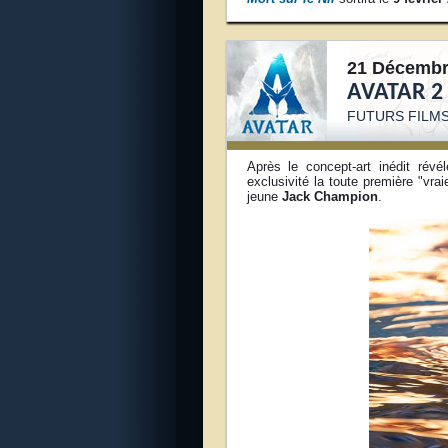
21 Décembr
AVATAR 2
FUTURS FILMS
Après le concept-art inédit rév
exclusivité la toute première "vrai
jeune
Jack Champion
.