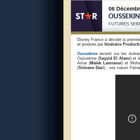
06 Décembr
OUSSEKIN
FUTURES SERI
Disney France a dévoilé la premiè
et produite par
Itinéraire Product
Oussekine
revient sur les événe
Oussekine (
Sayyid El Alami
) et 
Amar (
Malek Lamraoui
) et Moh
(
Slimane Dazi
) ; ses sœurs Fatna