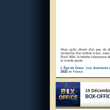
Alors qu'ils rêvent d'un peu de 
recherche d'un endroit à eux, mais 
Buck Wild, la belette chasseuse de
le monde perdu.
L'Âge de Glace : Les Aventures
2022
en France.
15 Décembr
BOX-OFFI