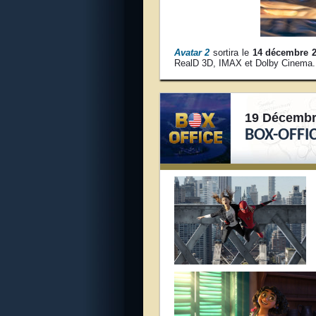
Avatar 2
sortira le
14 décembre 
RealD 3D, IMAX et Dolby Cinema.
19 Décembr
BOX-OFFIC