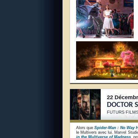
22 Décembr
DOCTOR 
FUTURS FILM
Alors que
Spider-Man : No Way
le Multivers avec lui. Marvel Stud
in the Multiverse of Madness
, p