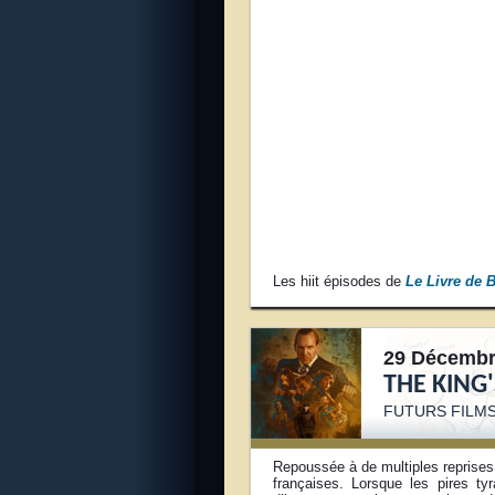
Les hiit épisodes de
Le Livre de 
29 Décembr
THE KING
FUTURS FILMS
Repoussée à de multiples reprises
françaises. Lorsque les pires tyr