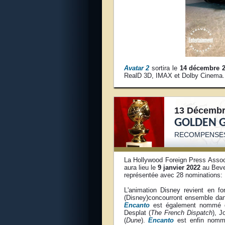
Avatar 2
sortira le
14 décembre 
RealD 3D, IMAX et Dolby Cinema.
13 Décembr
GOLDEN G
RECOMPENSE
La Hollywood Foreign Press Asso
aura lieu le
9 janvier 2022
au Bever
représentée avec 28 nominations:
L'animation Disney revient en f
(Disney)concourront ensemble dan
Encanto
est également nommé d
Desplat (
The French Dispatch
), 
(
Dune
).
Encanto
est enfin nomm