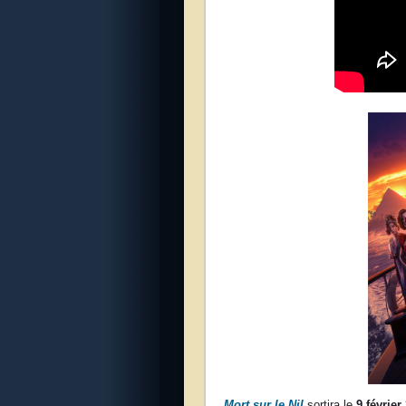
Mort sur le Nil
sortira le
9 février