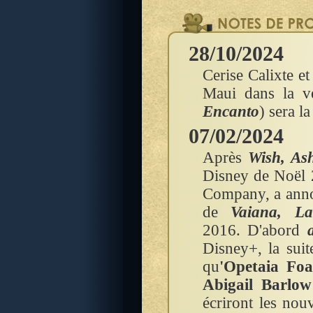
28/10/2024
Cerise Calixte e
Maui dans la v
Encanto
) sera l
07/02/2024
Après
Wish, Ash
Disney de Noël 
Company, a annon
de
Vaiana, L
2016. D'abord
Disney+, la suit
qu
'Opetaia Foa
Abigail Barlow
écriront les nou