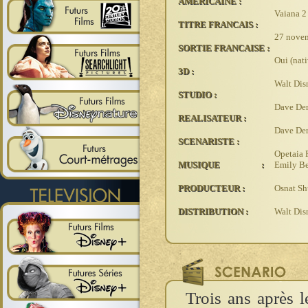
AMERICAINE :
Vaiana 2
TITRE FRANCAIS :
27 nove
SORTIE FRANCAISE :
Oui (nati
3D :
Walt Dis
STUDIO :
Dave Derr
REALISATEUR :
Dave Derr
SCENARISTE :
Opetaia 
MUSIQUE :
Emily Be
PRODUCTEUR :
Osnat Sh
DISTRIBUTION :
Walt Dis
Trois ans après 