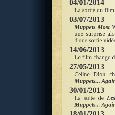
04/01/2014
La sortie du film
03/07/2013
Muppets Most 
une surprise al
d'une sortie vidé
14/06/2013
Le film change de
27/05/2013
Celine Dion c
Muppets... Agai
30/01/2013
La suite de
Le
Muppets... Agai
18/01/2013