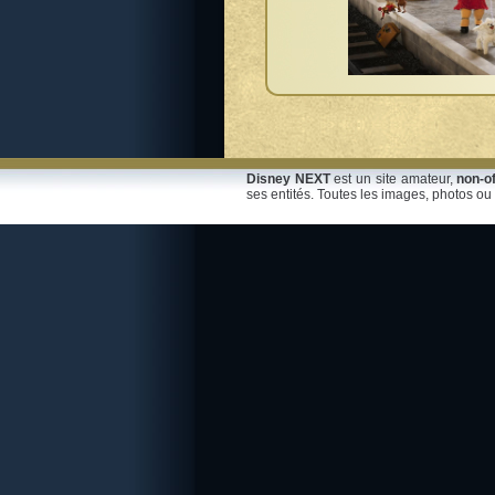
Disney NEXT
est un site amateur,
non-of
ses entités. Toutes les images, photos ou 