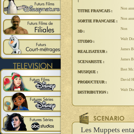
:
Non an
TITRE FRANCAIS :
Non an
SORTIE FRANCAISE :
Non
3D :
Walt Di
STUDIO :
James B
REALISATEUR :
James Bo
SCENARISTE :
Bret Mc
MUSIQUE :
David H
PRODUCTEUR :
Walt Di
DISTRIBUTION :
Les Muppets enta