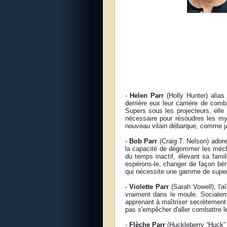
-
Helen Parr
(Holly Hunter) alia
derrière eux leur carrière de co
Supers sous les projecteurs, elle 
nécessaire pour résoudres les mys
nouveau vilain débarque, comme jam
-
Bob Parr
(Craig T. Nelson) adore
la capacité de dégommer les méchan
du temps inactif, élevant sa fami
espérons-le, changer de façon bén
qui nécessite une gamme de super-
-
Violette Parr
(Sarah Vowell), l'aî
vraiment dans le moule. Socialeme
apprenant à maîtriser secrètement 
pas s'empêcher d'aller combattre l
-
Flèche Parr
(Huckleberry “Huck” 