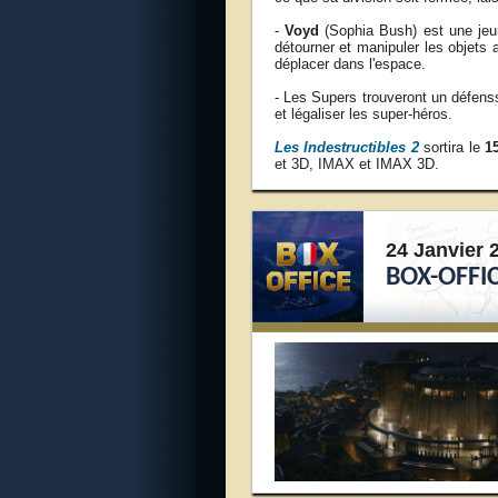
-
Voyd
(Sophia Bush) est une jeun
détourner et manipuler les objets 
déplacer dans l'espace.
- Les Supers trouveront un défens
et légaliser les super-héros.
Les Indestructibles 2
sortira le
1
et 3D, IMAX et IMAX 3D.
24 Janvier 
BOX-OFFI