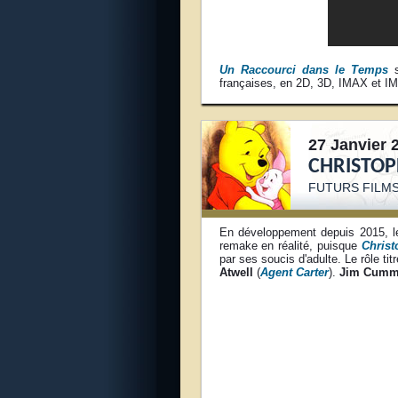
Un Raccourci dans le Temps
s
françaises, en 2D, 3D, IMAX et I
27 Janvier 
CHRISTOP
FUTURS FILMS
En développement depuis 2015, l
remake en réalité, puisque
Christ
par ses soucis d'adulte. Le rôle tit
Atwell
(
Agent Carter
).
Jim Cumm