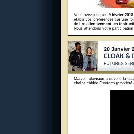
Vous avez jusqu'au
9 février 2018
établir vos préférences car une fo
de
lire attentivement les instruct
Nous attendons votre participation
20 Janvier 
CLOAK & 
FUTURES S
ER
Marvel Television a dévoilé la dat
chaîne câblée Freeform (propriété 