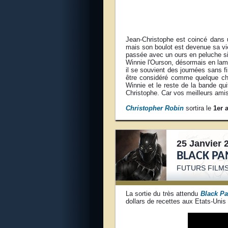
Jean-Christophe est coincé dans un
mais son boulot est devenue sa vie
passée avec un ours en peluche sim
Winnie l'Ourson, désormais en lamb
il se souvient des journées sans f
être considéré comme quelque cho
Winnie et le reste de la bande qu
Christophe. Car vos meilleurs amis
Christopher Robin
sortira le
1er 
25 Janvier 
BLACK P
FUTURS FILM
La sortie du très attendu
Black Pa
dollars de recettes aux Etats-Unis