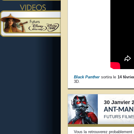
Black Panther
sortira le
14 févrie
3D.
30 Janvier 
ANT-MAN 
FUTURS FILM
Vous la retrouverez probablemen