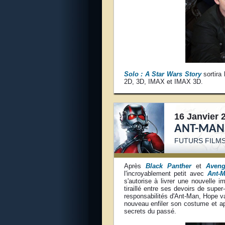
S
olo : A Star Wars Story
sortira
2D, 3D, IMAX et IMAX 3D.
16 Janvier 
ANT-MAN 
FUTURS FILM
Après
Black Panther
et
Aveng
l'incroyablement petit avec
Ant-
s'autorise à livrer une nouvelle 
tiraillé entre ses devoirs de super
responsabilités d'Ant-Man, Hope va
nouveau enfiler son costume et ap
secrets du passé.