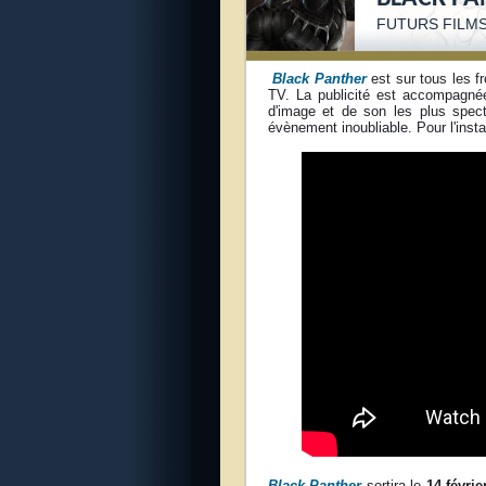
FUTURS FILM
Black Panther
est sur tous les f
TV. La publicité est accompagnée
d'image et de son les plus spec
évènement inoubliable. Pour l'inst
Black Panther
sortira le
14 févrie