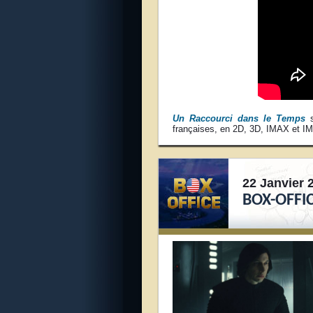
Un Raccourci dans le Temps
s
françaises, en 2D, 3D, IMAX et I
22 Janvier 
BOX-OFFIC