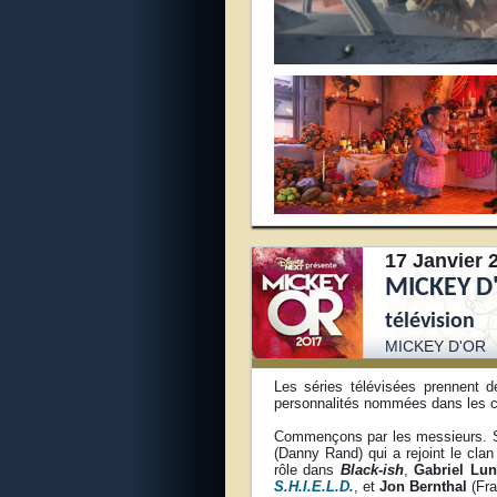
17 Janvier 
MICKEY D'
télévision
MICKEY D'OR
Les séries télévisées prennent 
personnalités nommées dans les ca
Commençons par les messieurs. 
(Danny Rand) qui a rejoint le cla
rôle dans
Black-ish
,
Gabriel Lu
S.H.I.E.L.D.
, et
Jon Bernthal
(Fra