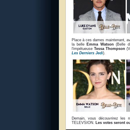
Place à ces dames maintenant, av
la belle
Emma Watson
(Belle 
l'impétueuse
Tessa Thompson
(V
Les Derniers Jedi
).
Demain, vous découvrirez le
TELEVSION.
Les votes seront ou