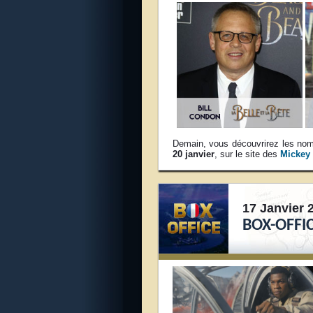
Demain, vous découvrirez les 
20 janvier
, sur le site des
Mickey 
17 Janvier 
BOX-OFFI