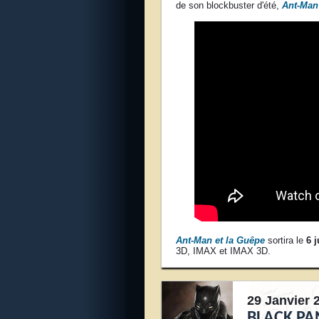
de son blockbuster d'été,
Ant-Man
Ant-Man et la Guêpe
sortira le
6 j
3D, IMAX et IMAX 3D.
29 Janvier 
BLACK P