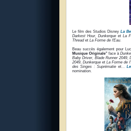
Le film des Studios Disney
La Be
Darkest Hour
,
Dunkerque
et
La F
Thread
et
La Forme de l'Eau
.
Beau succès également pour Luca
Musique Originale"
face à
Dunke
Baby Driver
,
Blade Runner 2049
,
2049
,
Dunkerque
et
La Forme de l
des Singes : Suprématie
et...
Le
nomination.