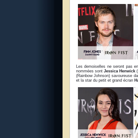
Les demoiselles ne seront pas en
nommées sont
Jessica Henwick
(
(Rainbow Johnson) savoureuse d
et la star du petit et grand écran
H