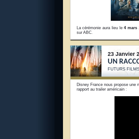
La cérémonie aura lieu le
4 mars 
sur ABC.
23 Janvier 
UN RACCO
FUTURS FILMS
Disney France nous propose une 
rapport au trailer américain :