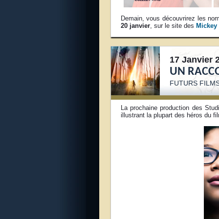
Demain, vous découvrirez les 
20 janvier
, sur le site des
Mickey 
17 Janvier 
UN RACCO
FUTURS FILMS
La prochaine production des Stu
illustrant la plupart des héros du 