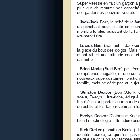
Super vitesse en fait un garçon à p
plus que de montrer ses capacité
doit garder ses pouvoirs secrets.
-
Jack-Jack Parr
, le bébé de la f
un penchant pour le jeté de nourr
membre le plus puissant de la fami
vraiment faire.
-
Lucius Best
(Samuel L. Jackson) 
la glace du bout des doigts. Mais 
esprit vif et une attitude cool, e
cachette.
-
Edna Mode
(Brad Bird) possède
compétence inégalée, et une compét
nouveaux supercostumes fonctionne
famille, mais ne cède pas au sujet
-
Winston Deavor
(Bob Odenkirk)
soeur, Evelyn. Ultra-riche, éduqué
Il a été un supporter du retour des
du public et les faire revenir à la l
-
Evelyn Deavor
(Catherine Keener
bien la technologie. Elle adore bri
-
Rick Dicker
(Jonathan Banks) diri
identité secrète, ce qui n'est pas
ce que sa division soit fermée, lais