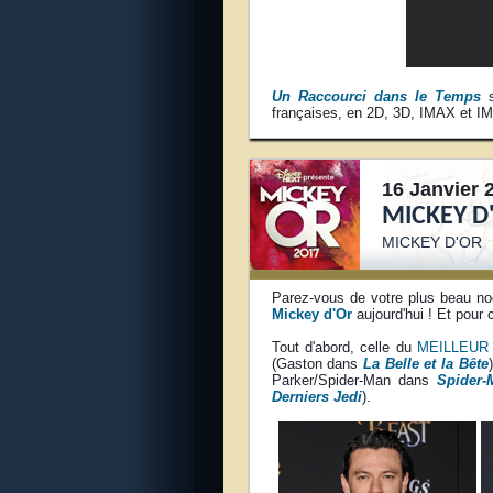
Un Raccourci dans le Temps
s
françaises, en 2D, 3D, IMAX et I
16 Janvier 
MICKEY D'
MICKEY D'OR
Parez-vous de votre plus beau noeu
Mickey d'Or
aujourd'hui ! Et pour 
Tout d'abord, celle du
MEILLEUR
(Gaston dans
La Belle et la Bête
Parker/Spider-Man dans
Spider
Derniers Jedi
).