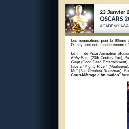
23 Janvier 
OSCARS 2
ACADEMY AWA
Les nominations pour la 90ème
Disney sont cette année encore trè
Le film de Pixar Animation Studi
Baby Boss
(20th Century Fox),
Pa
Gogh
(Good Deed Entertainment)
face à "Mighty River" (
Mudbound
)
Me" (
The Greatest Showman
). Pi
Court-Métrage d'Animation"
face