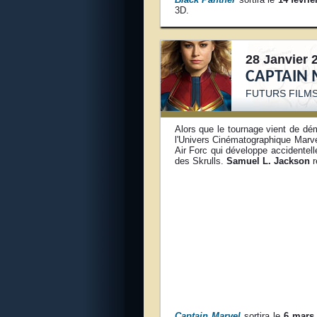
3D.
28 Janvier 
CAPTAIN
FUTURS FILM
Alors que le tournage vient de dé
l'Univers Cinématographique Marvel
Air Forc qui développe accidentell
des Skrulls.
Samuel L. Jackson
r
Captain Marvel
sortira le
6 mars