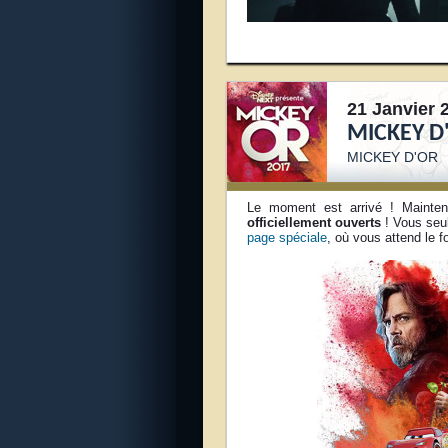
21 Janvier 
MICKEY D'
MICKEY D'OR
Le moment est arrivé ! Mainten
officiellement ouverts
! Vous seul
page spéciale
, où vous attend le f