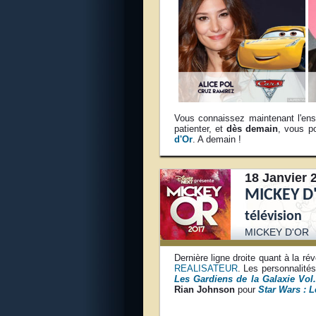
Vous connaissez maintenant l'e
patienter, et
dès demain
, vous po
d'Or
. A demain !
18 Janvier 
MICKEY D'
télévision
MICKEY D'OR
Dernière ligne droite quant à la r
REALISATEUR
. Les personnalit
Les Gardiens de la Galaxie Vol
Rian Johnson
pour
Star Wars : L