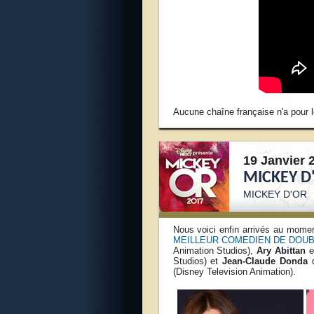
Aucune chaîne française n'a pour l
19 Janvier 
MICKEY D'
MICKEY D'OR
Nous voici enfin arrivés au momen
MEILLEUR COMEDIEN DE DOU
Animation Studios),
Ary Abittan
e
Studios) et
Jean-Claude Donda
q
(Disney Television Animation).