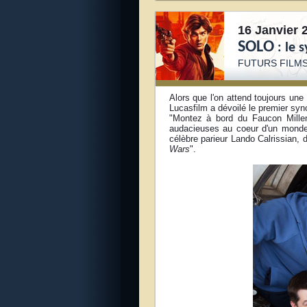
16 Janvier 
SOLO
: le 
FUTURS FILM
Alors que l'on attend toujours u
Lucasfilm a dévoilé le premier syn
"Montez à bord du Faucon Milleni
audacieuses au coeur d'un monde
célèbre parieur Lando Calrissian, 
Wars
".