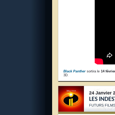
Black Panther
sortira le
14 févrie
3D.
24 Janvier 
LES INDES
FUTURS FILMS